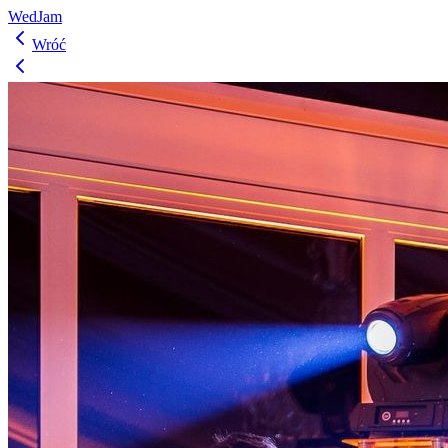
WedJam
Wróć