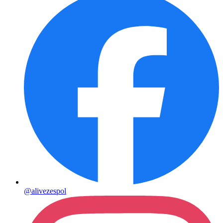
@alivezespol