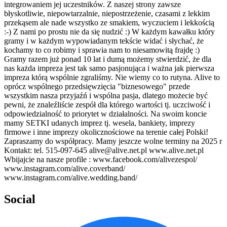
integrowaniem jej uczestników. Z naszej strony zawsze
błyskotliwie, niepowtarzalnie, niepostrzeżenie, czasami z lekkim
przekąsem ale nade wszystko ze smakiem, wyczuciem i lekkością
:-) Z nami po prostu nie da się nudzić :) W każdym kawałku który
gramy i w każdym wypowiadanym tekście widać i słychać, że
kochamy to co robimy i sprawia nam to niesamowitą frajdę :)
Gramy razem już ponad 10 lat i dumą możemy stwierdzić, że dla
nas każda impreza jest tak samo pasjonująca i ważna jak pierwsza
impreza którą wspólnie zgraliśmy. Nie wiemy co to rutyna. Alive to
oprócz wspólnego przedsięwzięcia "biznesowego" przede
wszystkim nasza przyjaźń i wspólna pasja, dlatego możecie być
pewni, że znaleźliście zespół dla którego wartości tj. uczciwość i
odpowiedzialność to priorytet w działalności. Na swoim koncie
mamy SETKI udanych imprez tj. wesela, bankiety, imprezy
firmowe i inne imprezy okolicznościowe na terenie całej Polski!
Zapraszamy do współpracy. Mamy jeszcze wolne terminy na 2025 r
Kontakt: tel. 515-097-645 alive@alive.net.pl www.alive.net.pl
Wbijajcie na nasze profile : www.facebook.com/alivezespol/
www.instagram.com/alive.coverband/
www.instagram.com/alive.wedding.band/
Social