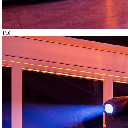
1
/
10