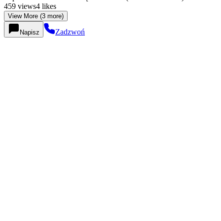
459
views
4
likes
View More (3 more)
Zadzwoń
Napisz