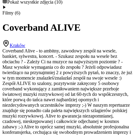
Pokaż wszystkie zdjęcia
(
10
)
Filmy
(
6
)
Coverband ALIVE
Kraków
Coverband Alive - to ambitny, zawodowy zespół na wesele,
bankiet, sylwestra, koncert. - Szukasz zespołu na wesele bez
obciachu ? - Zależy Ci na muzyce na najwyższym poziomie ? -
Masz wysokie wymagania co do zespołu ? Jeżeli odpowiadasz
twierdząco na przynajmniej 2 z powyższych pytań, to znaczy, że już
w tym momencie znalazłeś/znalazłaś zespół na swoje wesele :)
Zespół ALIVE to szalony, pozytywnie zakręcony 5 osobowy
coverband wykonujący z zamiłowaniem największe przeboje
światowej muzyki rozrywkowej od lat 60-tych do współczesnych,
które porwą do tańca nawet najbardziej opornych i
niezdecydowanych uczestników imprezy ;-) W naszym repertuarze
znajduje się ponadto cała paleta największych szlagierów polskiej
muzyki rozrywkowej. Alive to gwarancja niezapomnianej,
czadowej, nieskrępowanej i całkowicie odjechanej w kosmos
zabawy ;-) Alive to oprócz samej muzyki, absolutnie profesjonalna
konferansjerka, cechująca się swobodnym prowadzeniem imprezy i