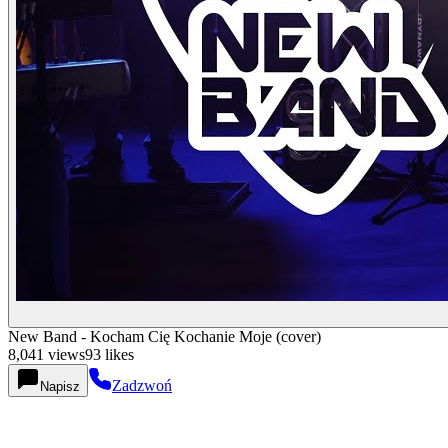
New Band - Kocham Cię Kochanie Moje (cover)
8,041
views
93
likes
Zadzwoń
Napisz