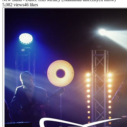
5,082
views
46
likes