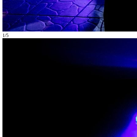
1
/
5