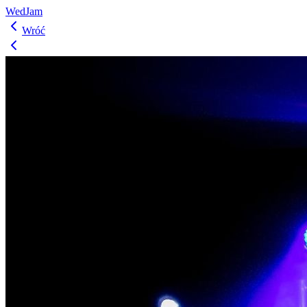
WedJam
Wróć