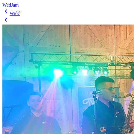
WedJam
Wróć