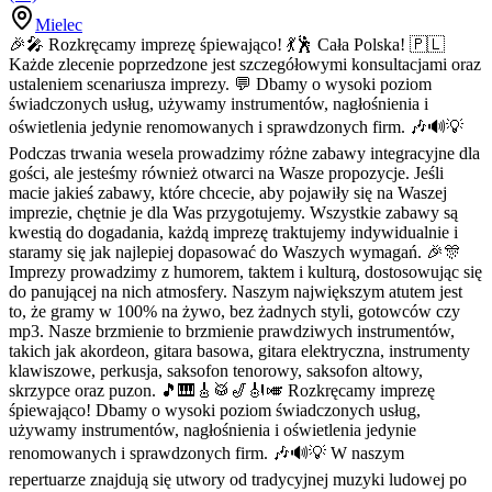
Mielec
🎉🎤 Rozkręcamy imprezę śpiewająco! 💃🕺 Cała Polska! 🇵🇱
Każde zlecenie poprzedzone jest szczegółowymi konsultacjami oraz
ustaleniem scenariusza imprezy. 💬 Dbamy o wysoki poziom
świadczonych usług, używamy instrumentów, nagłośnienia i
oświetlenia jedynie renomowanych i sprawdzonych firm. 🎶🔊💡
Podczas trwania wesela prowadzimy różne zabawy integracyjne dla
gości, ale jesteśmy również otwarci na Wasze propozycje. Jeśli
macie jakieś zabawy, które chcecie, aby pojawiły się na Waszej
imprezie, chętnie je dla Was przygotujemy. Wszystkie zabawy są
kwestią do dogadania, każdą imprezę traktujemy indywidualnie i
staramy się jak najlepiej dopasować do Waszych wymagań. 🎉🎊
Imprezy prowadzimy z humorem, taktem i kulturą, dostosowując się
do panującej na nich atmosfery. Naszym największym atutem jest
to, że gramy w 100% na żywo, bez żadnych styli, gotowców czy
mp3. Nasze brzmienie to brzmienie prawdziwych instrumentów,
takich jak akordeon, gitara basowa, gitara elektryczna, instrumenty
klawiszowe, perkusja, saksofon tenorowy, saksofon altowy,
skrzypce oraz puzon. 🎵🎹🎸🥁🎷🎻🎺 Rozkręcamy imprezę
śpiewająco! Dbamy o wysoki poziom świadczonych usług,
używamy instrumentów, nagłośnienia i oświetlenia jedynie
renomowanych i sprawdzonych firm. 🎶🔊💡 W naszym
repertuarze znajdują się utwory od tradycyjnej muzyki ludowej po