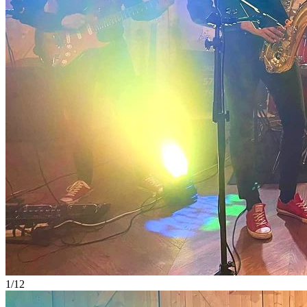
1
/
12