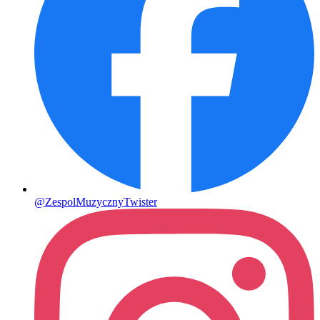
@ZespolMuzycznyTwister