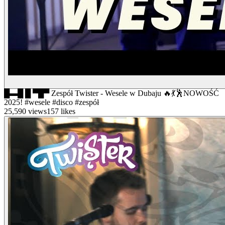
█▬█ █ ▀█▀ Zespół Twister - Wesele w Dubaju 🔥💃🕺NOWOŚĆ
2025! #wesele #disco #zespół
25,590
views
157
likes