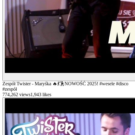
Zespół Twister - Maryśka 🔥💃🕺NOWOŚĆ 2025! #wesele #disco
#zespół
774,262
views
1,943
likes