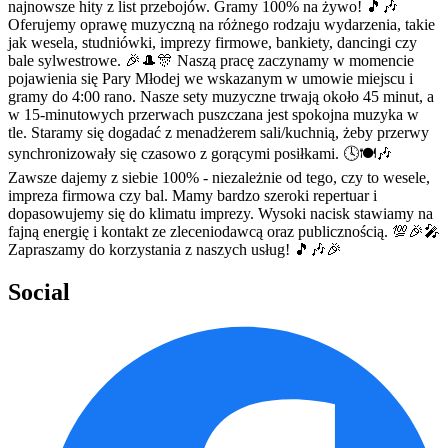
najnowsze hity z list przebojów. Gramy 100% na żywo! 🎵🎶
Oferujemy oprawę muzyczną na różnego rodzaju wydarzenia, takie
jak wesela, studniówki, imprezy firmowe, bankiety, dancingi czy
bale sylwestrowe. 🎉🎩🎊 Naszą pracę zaczynamy w momencie
pojawienia się Pary Młodej we wskazanym w umowie miejscu i
gramy do 4:00 rano. Nasze sety muzyczne trwają około 45 minut, a
w 15-minutowych przerwach puszczana jest spokojna muzyka w
tle. Staramy się dogadać z menadżerem sali/kuchnią, żeby przerwy
synchronizowały się czasowo z gorącymi posiłkami. 🕓🍽️🎶
Zawsze dajemy z siebie 100% - niezależnie od tego, czy to wesele,
impreza firmowa czy bal. Mamy bardzo szeroki repertuar i
dopasowujemy się do klimatu imprezy. Wysoki nacisk stawiamy na
fajną energię i kontakt ze zleceniodawcą oraz publicznością. 💯🎉🎤
Zapraszamy do korzystania z naszych usług! 🎵🎶🎉
Social