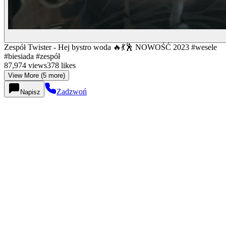
Zespół Twister - Hej bystro woda 🔥💃🕺 NOWOŚĆ 2023 #wesele
#biesiada #zespół
87,974
views
378
likes
View More (5 more)
Zadzwoń
Napisz