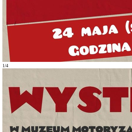
1
/
4