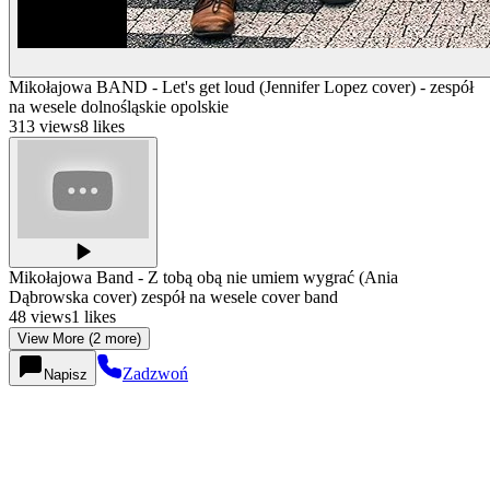
Mikołajowa BAND - Let's get loud (Jennifer Lopez cover) - zespół
na wesele dolnośląskie opolskie
313
views
8
likes
Mikołajowa Band - Z tobą obą nie umiem wygrać (Ania
Dąbrowska cover) zespół na wesele cover band
48
views
1
likes
View More (2 more)
Zadzwoń
Napisz