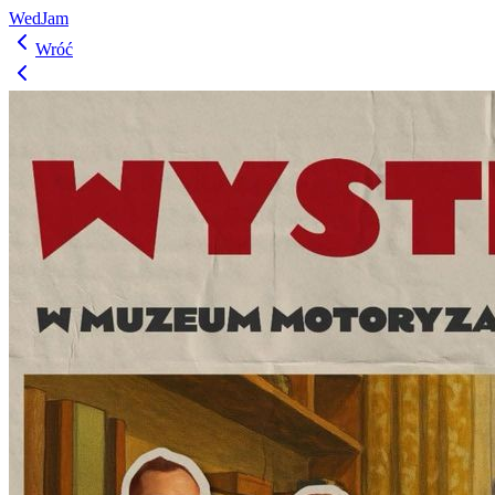
WedJam
Wróć