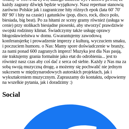
każdy zagrany dźwięk będzie wyjątkowy. Nasz repertuar stanowią
zarówno Polskie jak i zagraniczne hity różnych epok (lata 60' 70'
80' 90' i hity na czasie) i gatunków (pop, disco, rock, disco polo,
biesiada, big beat). Po za hitami ze sceny gramy również (usługa w
cenie) przy stolikach biesiadne piosenki, aby stworzyć prawdziwie
swojski rodzinny klimat. Świadczymy także usługę oprawy
błogosławieństwa w domu. Gwarantujemy zawodową
konferansjerkę i prowadzenie imprezy z kulturą, wyczuciem smaku,
i poczuciem humoru. o Nas: Mamy spore doświadczenie w branży,
za nami ponad 600 zagranych imprez! Muzyka jest dla Nas pasją,
nie traktujemy grania formalnie jako etat do odrobienia... jest to
również nasz czas aby coś dać z serca od siebie. Każdy z Nas ma za
sobą swoją muzyczną drogę, a możemy się pochwalić nie jednym
sukcesem w międzynarodowych autorskich projektach, jak i
wykształceniem muzycznym. Zapraszamy do kontaktu, odpowiemy
na wszelkie pytania, jak i doradzimy :)
Social