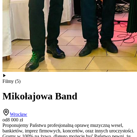
Filmy
(
5
)
Mikołajowa Band
Wrocław
od
8 000
zł
Proponujemy Państwu profesjonalną oprawę muzyczną wesel,
bankietów, imprez firmowych, koncertów, oraz innych uroczystości.
Gramy w 100% na żywo, dlatego możecie być Państwo pewni, że