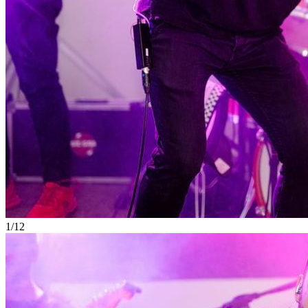
1
/
12