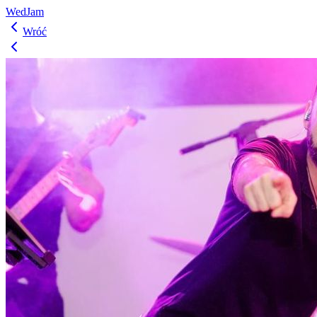
WedJam
Wróć