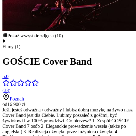
Pokaż wszystkie zdjęcia
(
10
)
Filmy
(
1
)
GOŚCIE Cover Band
5.0
(38)
Poznań
od
16 900
zł
Jeśli jesteś odważna / odważny i lubisz dobrą muzykę na żywo nasz
Cover Band jest dla Ciebie. Lubimy poszaleć z gośćmi, być
żywiołowi i w 100% prawdziwi. Co bierzesz? 1. Zespół GOŚCIE
Cover Band 7 osób 2. Eleganckie prowadzenie wesela (także po
angielsku) 3. Realizacja dźwięku przez inżyniera dźwięku 4.