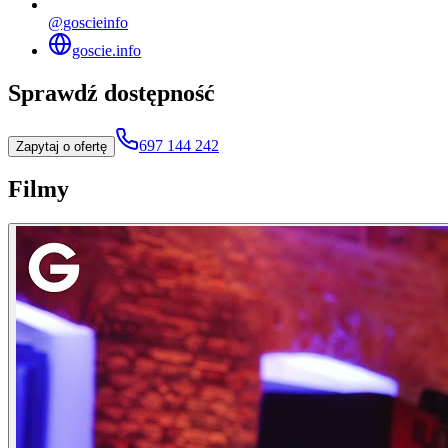
@goscieinfo
goscie.info
Sprawdź dostępność
697 144 242
Zapytaj o ofertę
Filmy