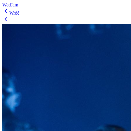
WedJam
Wróć