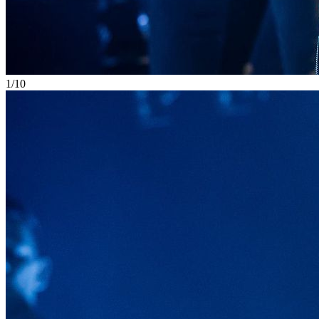
1
/
10