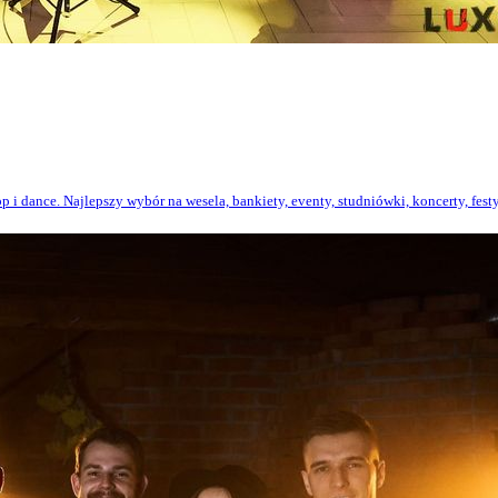
ance. Najlepszy wybór na wesela, bankiety, eventy, studniówki, koncerty, festy