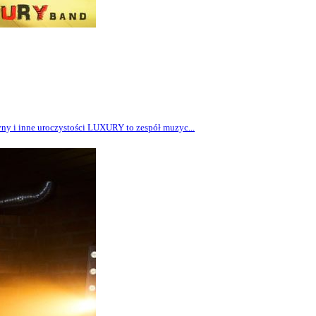
ny i inne uroczystości LUXURY to zespół muzyc...