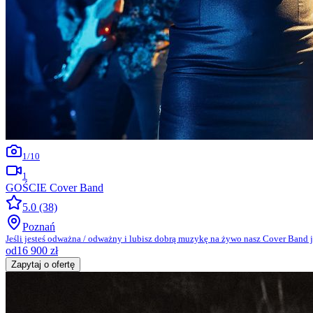
1
/
10
1
GOŚCIE Cover Band
5.0
(38)
Poznań
Jeśli jesteś odważna / odważny i lubisz dobrą muzykę na żywo nasz Cover Band j
od
16 900
zł
Zapytaj o ofertę