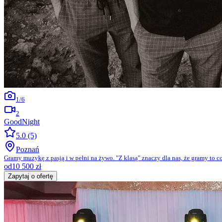
1
/
6
2
GoodNight
5.0
(5)
Poznań
Gramy muzykę z pasją i w pełni na żywo. "Z klasą" znaczy dla nas, że gramy to 
od
10 500
zł
Zapytaj o ofertę