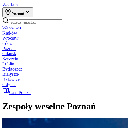
WedJam
Poznań
Warszawa
Kraków
Wrocław
Łódź
Poznań
Gdańsk
Szczecin
Lublin
Bydgoszcz
Białystok
Katowice
Gdynia
Cała Polska
Zespoły weselne
Poznań