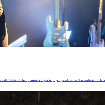
est dla Ciebie. Lubimy poszaleć z gośćmi, być żywiołowi i w % prawdziwi. Co bier