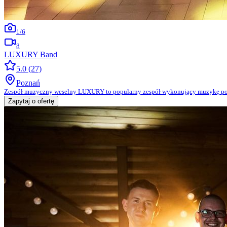
1
/
6
8
LUXURY Band
5.0
(27)
Poznań
Zespół muzyczny weselny LUXURY to popularny zespół wykonujący muzykę pop i d
Zapytaj o ofertę