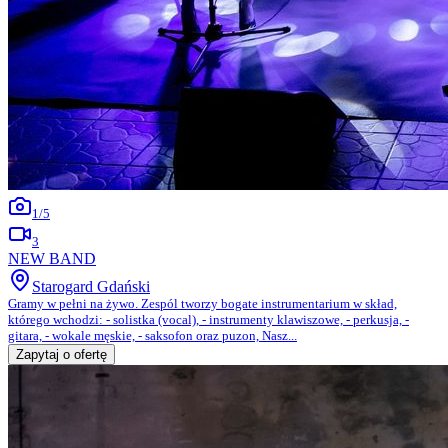
1
/
5
3
NEW BAND
Starogard Gdański
Gramy w pełni na żywo. Zespól tworzy bogate instrumentarium w skład,
którego wchodzi: - solistka (vocal), - instrumenty klawiszowe, - perkusja, -
gitara, - wokale męskie, - saksofon oraz puzon, Nasz...
Zapytaj o ofertę