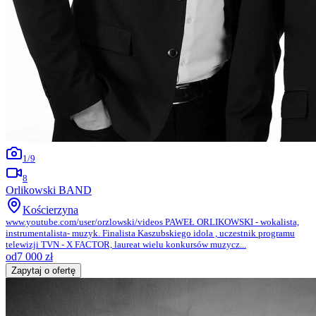
1
/
9
8
Orlikowski BAND
Kościerzyna
www.youtube.com/user/orzlowski/videos PAWEŁ ORLIKOWSKI - wokalista,
instrumentalista- muzyk. Finalista Kaszubskiego idola , uczestnik programu
telewizji TVN - X FACTOR, laureat wielu konkursów muzycz...
od
7 000
zł
Zapytaj o ofertę