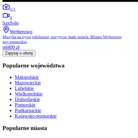
1
/
1
4
SaxSolo
Wejherowo
Muzyka na żywo jubileusze, przyjęcia, małe wesela. Miasto Wejherowo
woj.pomorskie
od
400
zł
Zapytaj o ofertę
Popularne województwa
Małopolskie
Mazowieckie
Lubelskie
Wielkopolskie
Dolnośląskie
Pomorskie
Podkarpackie
Kujawsko-pomorskie
Popularne miasta