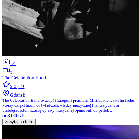
1
/
9
3
The Celebration Band
5.0
(19)
Gdańsk
The Celebration Band to zespół kategorii premium. Mistrzowie w swoim fachu,
którzy dzięki latom doświadczeń, wiedzy muzycznej i fantastycznym
umiejętnościom sztukę oprawy muzycznej opanowali do perfek...
od
8 000
zł
Zapytaj o ofertę