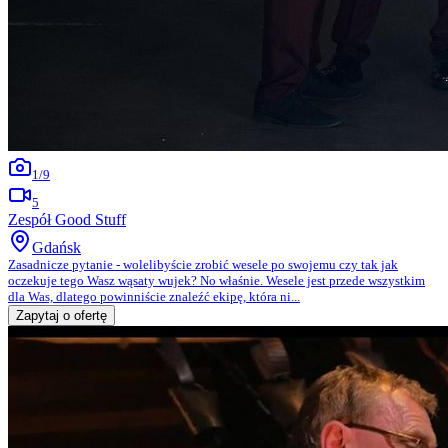
1
/
9
5
Zespół Good Stuff
Gdańsk
Zasadnicze pytanie - wolelibyście zrobić wesele po swojemu czy tak jak
oczekuje tego Wasz wąsaty wujek? No właśnie. Wesele jest przede wszystkim
dla Was, dlatego powinniście znaleźć ekipę, która ni...
Zapytaj o ofertę