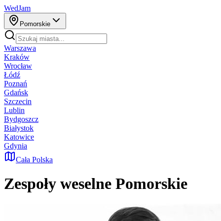
WedJam
Pomorskie
Warszawa
Kraków
Wrocław
Łódź
Poznań
Gdańsk
Szczecin
Lublin
Bydgoszcz
Białystok
Katowice
Gdynia
Cała Polska
Zespoły weselne
Pomorskie